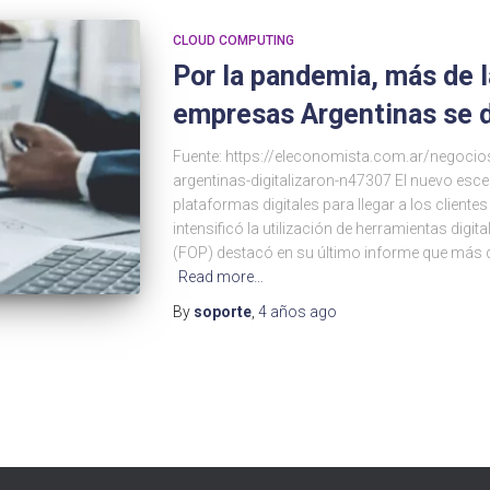
CLOUD COMPUTING
Por la pandemia, más de l
empresas Argentinas se d
Fuente: https://eleconomista.com.ar/negoc
argentinas-digitalizaron-n47307 El nuevo esce
plataformas digitales para llegar a los client
intensificó la utilización de herramientas dig
(FOP) destacó en su último informe que más d
Read more…
By
soporte
,
4 años
ago