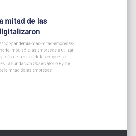
a mitad de las
igitalizaron
ios/por-pandemia-mas-mitad-empresas-
nario impulsó a las empresas a utilizar
es y más de la mitad de las empresas
itales La Fundación Observatorio Pyme
e la mitad de las empresas